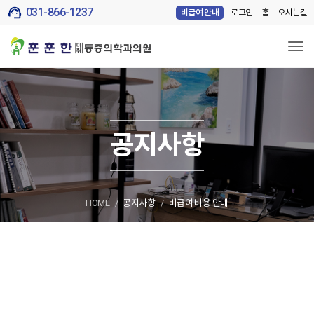
support_agent
031-866-1237
로그인
홈
오시는길
비급여 안내
Tog
공지사항
HOME
공지사항
비급여 비용 안내