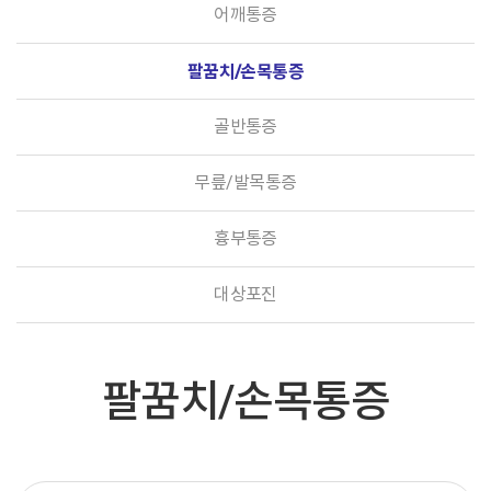
어깨통증
팔꿈치/손목통증
골반통증
무릎/발목통증
흉부통증
대상포진
팔꿈치/손목통증