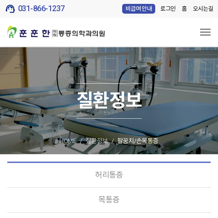
support_agent
031-866-1237
로그인
홈
오시는길
비급여 안내
Tog
질환정보
HOME
질환정보
팔꿈치/손목통증
허리통증
목통증