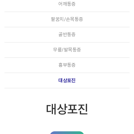
어깨통증
팔꿈치/손목통증
골반통증
무릎/발목통증
흉부통증
대상포진
대상포진