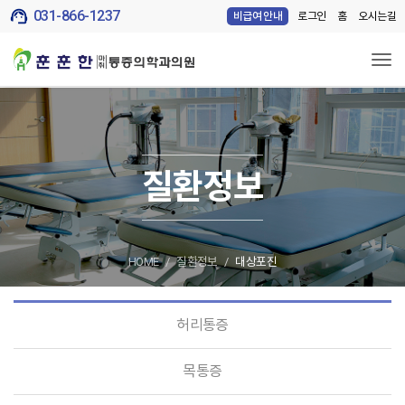
support_agent
031-866-1237
로그인
홈
오시는길
비급여 안내
Tog
질환정보
HOME
질환정보
대상포진
허리통증
목통증